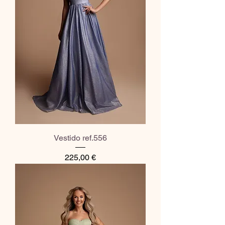
Vestido ref.556
Preço
225,00 €