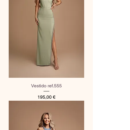
Vestido ref.555
Preço
195,00 €