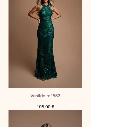
Vestido ref.553
Preço
195,00 €