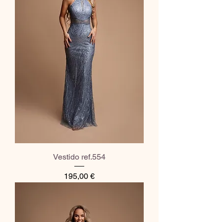
Vestido ref.554
Preço
195,00 €