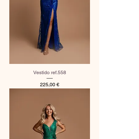
Vestido ref.558
Preço
225,00 €