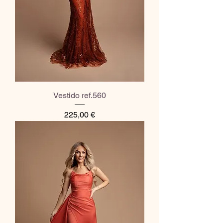
Vestido ref.560
Preço
225,00 €