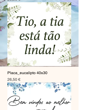
Placa_eucalipto 40x30
Preço
26,50 €