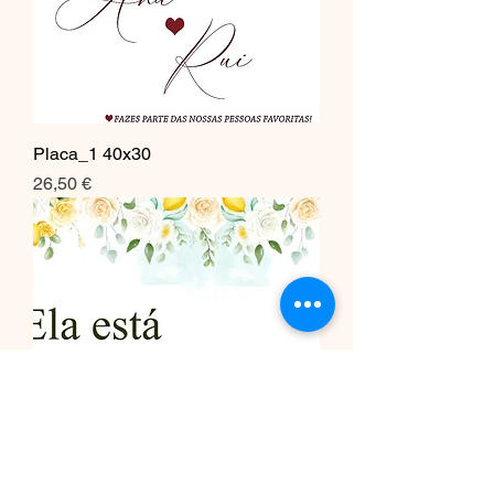
Placa_1 40x30
Preço
26,50 €