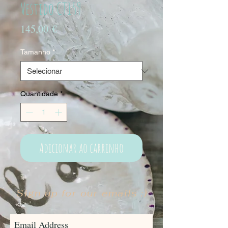
Vestido CT159
Preço
145,00 €
Tamanho
*
Quantidade
*
Adicionar ao carrinho
Sign up for our emails :)