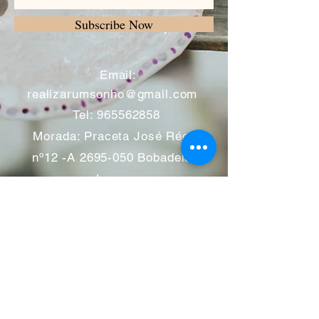
Subscribe Now
​
Email:
realizarumsonho@gmail.com
Tel:
965562858
Morada: Praceta José Régio
nº12 -A
2695-050
Bobadela -
Loures
Atendimento mediante marcação
Segunda a Sábado 11:00 às
13:00 e das 14:00 às 19:00
horas
Encerramos aos feriados