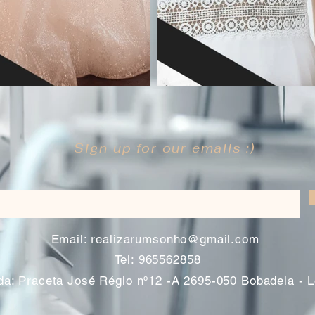
Sign up for our emails :)
​
Email:
realizarumsonho@gmail.com
Tel: 965562858
a: Praceta José Régio nº12 -A 2695-050 Bobadela - 