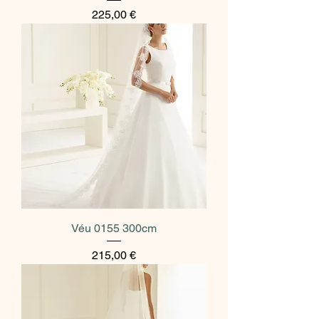
Preço
225,00 €
Véu 0155 300cm
Preço
215,00 €