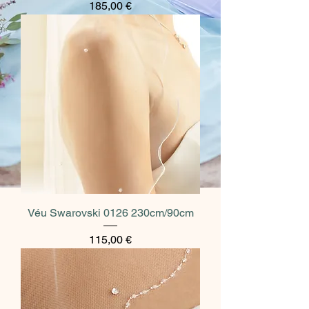
Preço
185,00 €
Véu Swarovski 0126 230cm/90cm
Preço
115,00 €