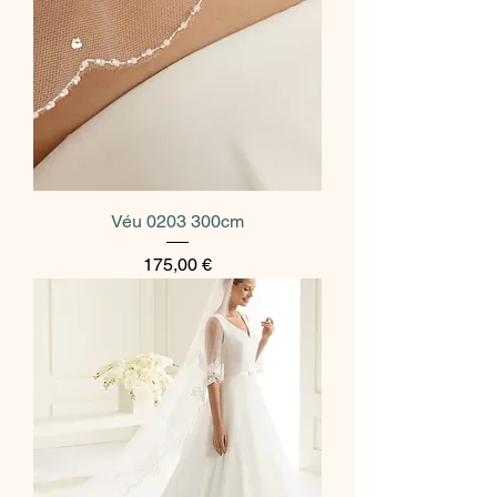
Véu 0203 300cm
Preço
175,00 €