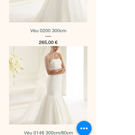
Véu 0200 300cm
Preço
265,00 €
Véu 0146 300cm/80cm