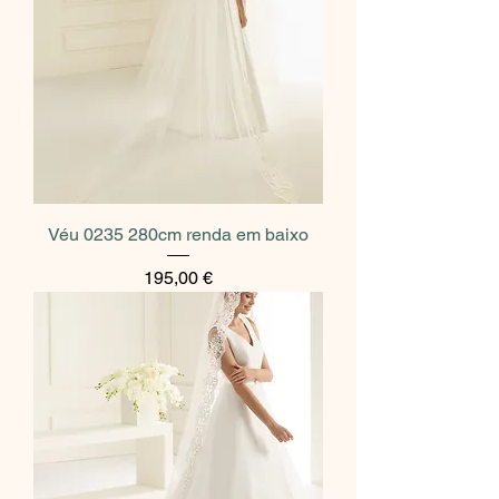
Véu 0235 280cm renda em baixo
Preço
195,00 €