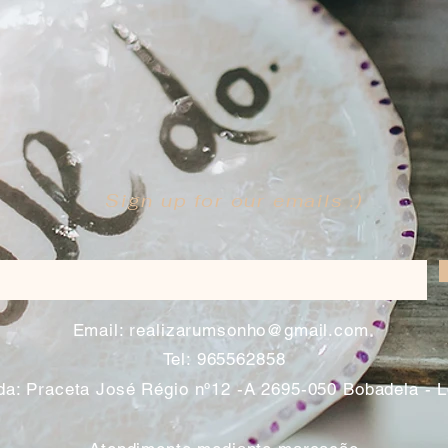
Sign up for our emails :)
​
Email:
realizarumsonho@gmail.com
Tel: 965562858
a: Praceta José Régio nº12 -A 2695-050 Bobadela - 