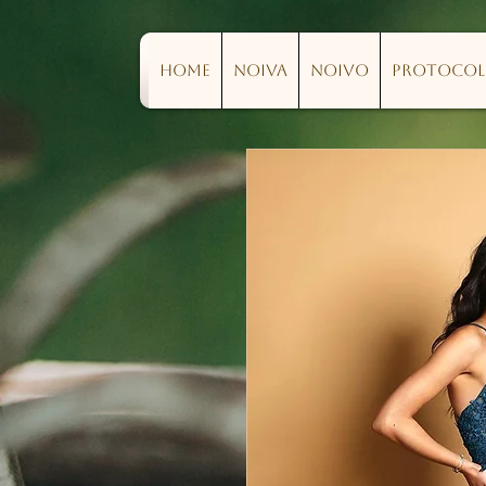
Home
Noiva
Noivo
Protoco