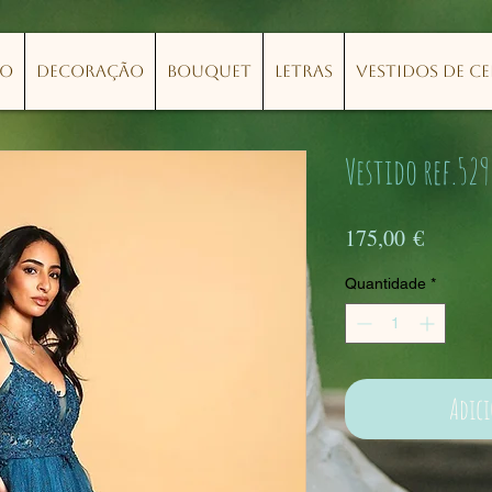
lo
Decoração
Bouquet
Letras
Vestidos de C
Vestido ref.529
Preço
175,00 €
Quantidade
*
Adic