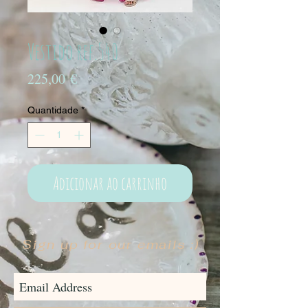
Vestido ref.540
Preço
225,00 €
Quantidade
*
Adicionar ao carrinho
Sign up for our emails :)