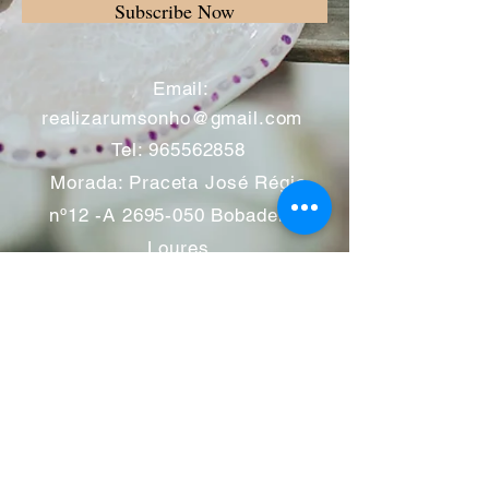
Subscribe Now
​
Email:
realizarumsonho@gmail.com
Tel:
965562858
Morada: Praceta José Régio
nº12 -A
2695-050
Bobadela -
Loures
Atendimento mediante marcação
Segunda a Sábado 11:00 às
13:00 e das 14:00 às 19:00
horas
Encerramos aos feriados
Junho a Outubro encerramos