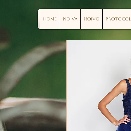
Home
Noiva
Noivo
Protoco