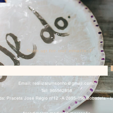
Sign up for our emails :)
​
Email:
realizarumsonho@gmail.com
Tel: 965562858
a: Praceta José Régio nº12 -A 2695-050 Bobadela - 