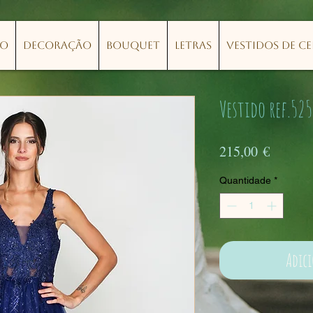
lo
Decoração
Bouquet
Letras
Vestidos de C
Vestido ref.525
Preço
215,00 €
Quantidade
*
Adic