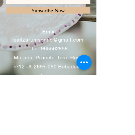
Subscribe Now
​
Email:
realizarumsonho@gmail.com
Tel:
965562858
Morada: Praceta José Régio
nº12 -A
2695-050
Bobadela -
Loures
Atendimento mediante marcação
Segunda a Sábado 11:00 às
13:00 e das 14:00 às 19:00
horas
Encerramos aos feriados