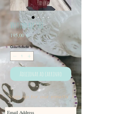
Vestido ref.501
Preço
195,00 €
Quantidade
*
Adicionar ao carrinho
Sign up for our emails :)