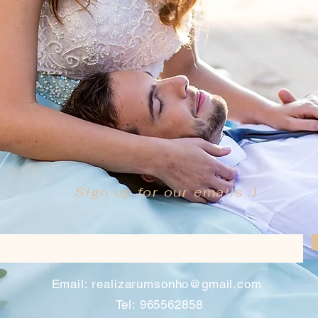
Sign up for our emails :)
​
Email:
realizarumsonho@gmail.com
Tel: 965562858