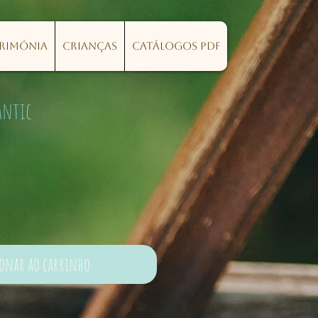
erimónia
Crianças
Catálogos PDF
antic
ionar ao carrinho