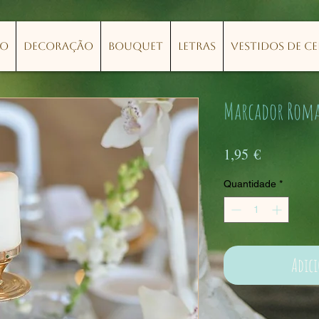
lo
Decoração
Bouquet
Letras
Vestidos de C
Marcador Rom
Preço
1,95 €
Quantidade
*
Adic