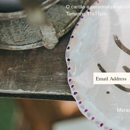
O cartão é personalizável c
Tamanho 11x11cm
Morad