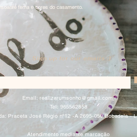
onsoante tema e cores do casamento.
Sign up for our emails :)
​
Email:
realizarumsonho@gmail.com
Tel: 965562858
a: Praceta José Régio nº12 -A 2695-050 Bobadela - 
Atendimento mediante marcação