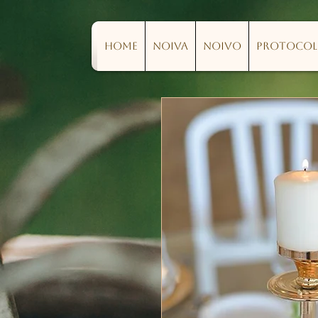
Home
Noiva
Noivo
Protoco