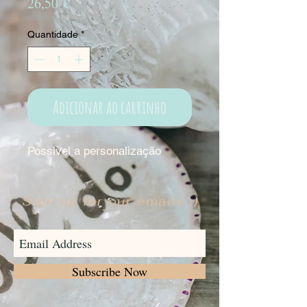
Preço
26,50 €
Quantidade
*
Adicionar ao carrinho
Possivel a personalização
Sign up for our emails :)
Subscribe Now