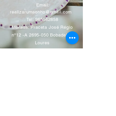
​
Email:
realizarumsonho@gmail.com
Tel:
965562858
Morada: Praceta José Régio
nº12 -A
2695-050
Bobadela -
Loures
Atendimento mediante marcação
Segunda a Sábado 11:00 às
13:00 e das 14:00 às 19:00
horas
Encerramos aos feriados
Junho a Outubro encerramos
aos sábados