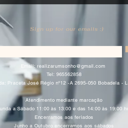
Sign up for our emails :)
​
Email:
realizarumsonho@gmail.com
Tel: 965562858
a: Praceta José Régio nº12 -A 2695-050 Bobadela - 
Atendimento mediante marcação
unda a Sábado 11:00 às 13:00 e das 14:00 às 19:00 h
Encerramos aos feriados
Junho a Outubro encerramos aos sábados