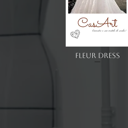
Visualização rápida
Fleur Dress