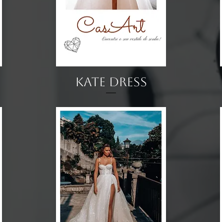
Visualização rápida
Kate Dress