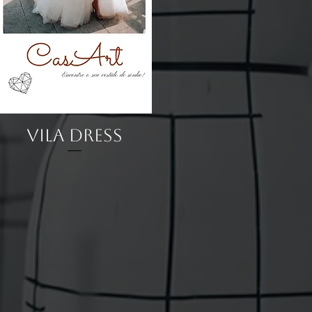
Visualização rápida
Vila Dress