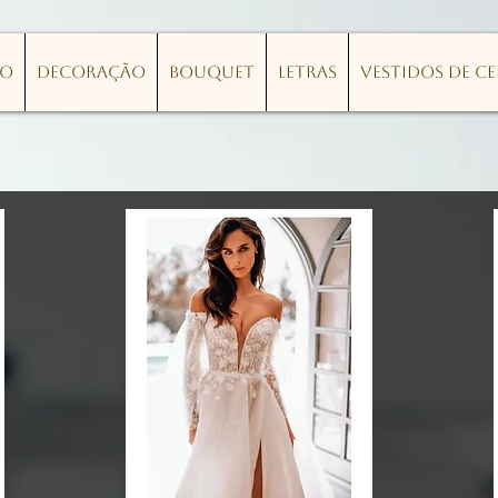
lo
Decoração
Bouquet
Letras
Vestidos de C