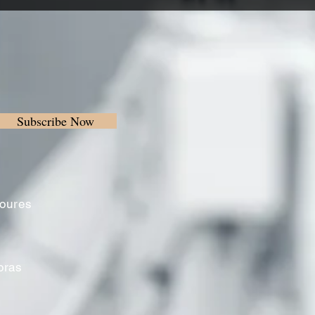
Subscribe Now
Loures
oras