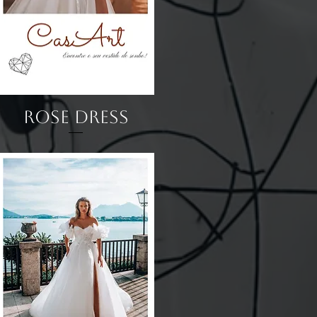
Visualização rápida
Rose Dress