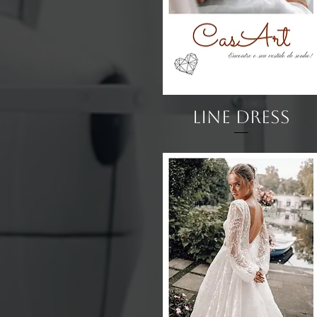
Visualização rápida
Line Dress