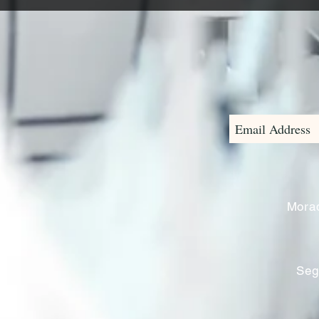
Morad
Seg