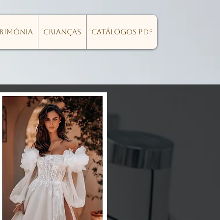
erimónia
Crianças
Catálogos PDF