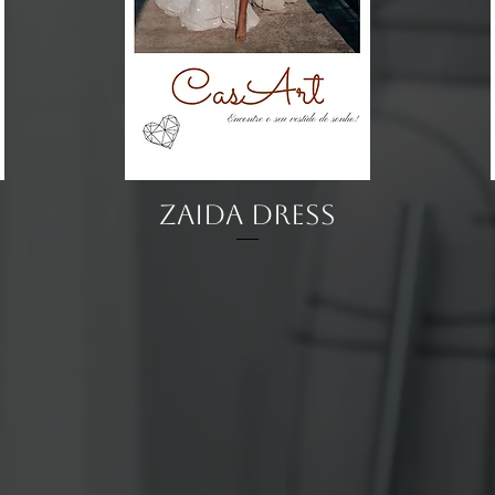
Visualização rápida
Zaida Dress