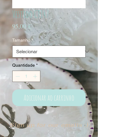
Vestido CT147
Preço
95,00 €
Tamanho
*
Quantidade
*
Adicionar ao carrinho
Sign up for our emails :)