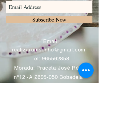
Subscribe Now
​
Email:
realizarumsonho@gmail.com
Tel:
965562858
Morada: Praceta José Régio
nº12 -A
2695-050
Bobadela -
Loures
Atendimento mediante marcação
Segunda a Sábado 11:00 às
13:00 e das 14:00 às 19:00
horas