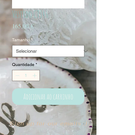
Vestido CT146
Preço
165,00 €
Tamanho
*
Quantidade
*
Adicionar ao carrinho
Sign up for our emails :)