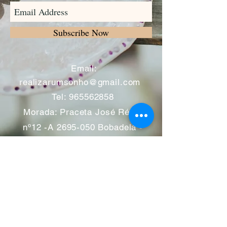
Subscribe Now
​
Email:
realizarumsonho@gmail.com
Tel:
965562858
Morada: Praceta José Régio
nº12 -A
2695-050
Bobadela -
Loures
Atendimento mediante marcação
Segunda a Sábado 11:00 às
13:00 e das 14:00 às 19:00
horas