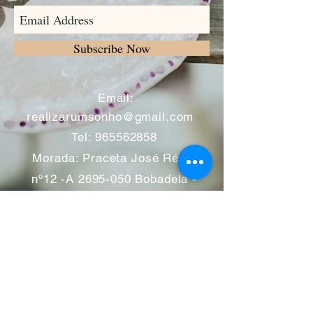
Subscribe Now
​
Email:
realizarumsonho@gmail.com
Tel:
965562858
Morada: Praceta José Régio
nº12 -A
2695-050
Bobadela -
Loures
Atendimento mediante marcação
Segunda a Sábado 11:00 às
13:00 e das 14:00 às 19:00
horas