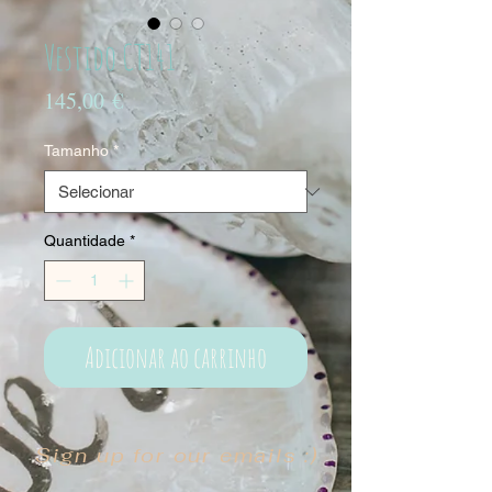
Vestido CT141
Preço
145,00 €
Tamanho
*
Quantidade
*
Adicionar ao carrinho
Sign up for our emails :)