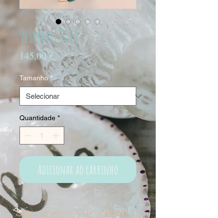
Vestido CT128
Preço
145,00 €
Tamanho
*
Quantidade
*
Adicionar ao carrinho
Sign up for our emails :)