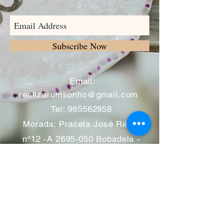
Subscribe Now
​
Email:
realizarumsonho@gmail.com
Tel:
965562858
Morada: Praceta José Régio
nº12 -A
2695-050
Bobadela -
Loures
Atendimento mediante marcação
Segunda a Sábado 11:00 às
13:00 e das 14:00 às 19:00