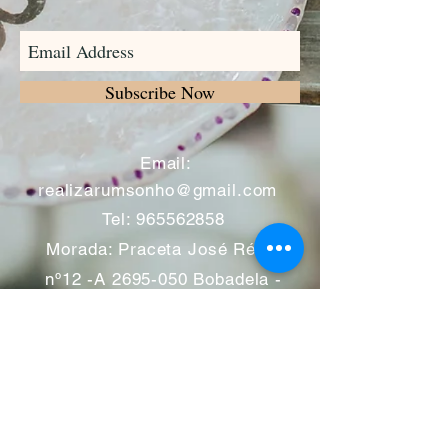
Subscribe Now
​
Email:
realizarumsonho@gmail.com
Tel:
965562858
Morada: Praceta José Régio
nº12 -A
2695-050
Bobadela -
Loures
Atendimento mediante marcação
Segunda a Sábado 11:00 às
13:00 e das 14:00 às 19:00