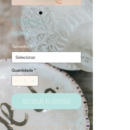
Vestido CT127
Preço
95,00 €
Tamanho
*
Quantidade
*
Adicionar ao carrinho
Sign up for our emails :)