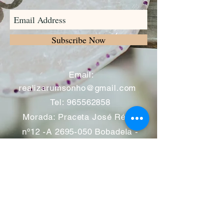
Subscribe Now
​
Email:
realizarumsonho@gmail.com
Tel:
965562858
Morada: Praceta José Régio
nº12 -A
2695-050
Bobadela -
Loures
Atendimento mediante marcação
Segunda a Sábado 11:00 às
13:00 e das 14:00 às 19:00