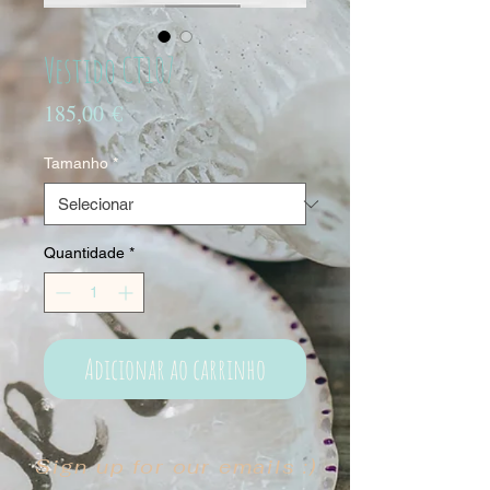
Vestido CT107
Preço
185,00 €
Tamanho
*
Quantidade
*
Adicionar ao carrinho
Sign up for our emails :)