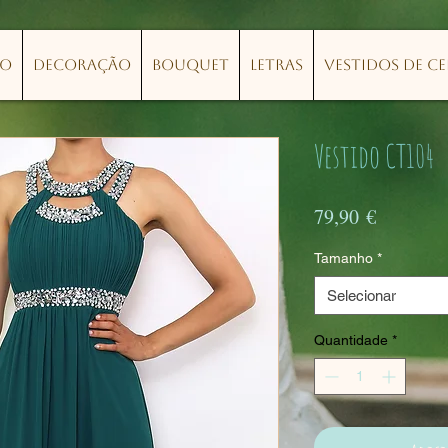
lo
Decoração
Bouquet
Letras
Vestidos de C
Vestido CT104
Preço
79,90 €
Tamanho
*
Selecionar
Quantidade
*