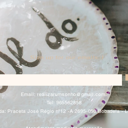
Sign up for our emails :)
​
Email:
realizarumsonho@gmail.com
Tel: 965562858
a: Praceta José Régio nº12 -A 2695-050 Bobadela - 