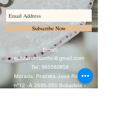
Subscribe Now
​
Email:
realizarumsonho@gmail.com
Tel:
965562858
Morada: Praceta José Régio
nº12 -A
2695-050
Bobadela -
Loures
Atendimento mediante marcação
Segunda a Sábado 11:00 às
13:00 e das 14:00 às 19:00