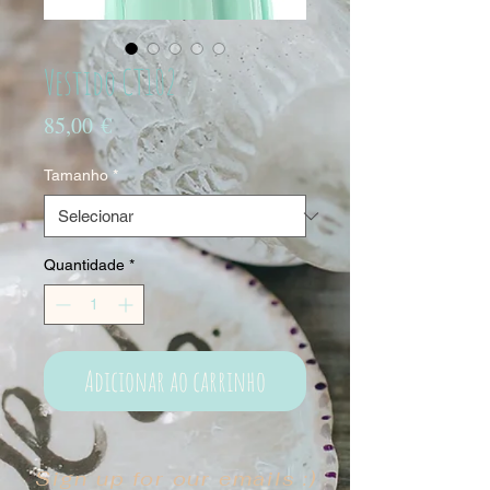
Vestido CT102
Preço
85,00 €
Tamanho
*
Quantidade
*
Adicionar ao carrinho
Sign up for our emails :)