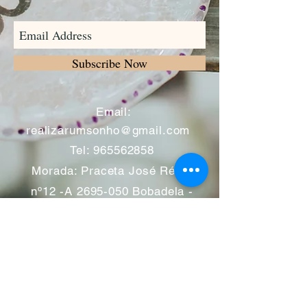
Subscribe Now
​
Email:
realizarumsonho@gmail.com
Tel:
965562858
Morada: Praceta José Régio
nº12 -A
2695-050
Bobadela -
Loures
Atendimento mediante marcação
Segunda a Sábado 11:00 às
13:00 e das 14:00 às 19:00