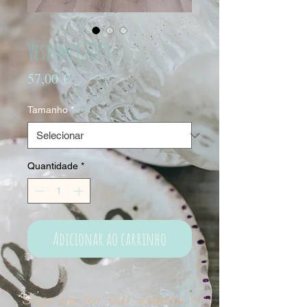
Vestido CT095
Preço
57,00 €
Tamanho
*
Quantidade
*
Adicionar ao carrinho
Sign up for our emails :)