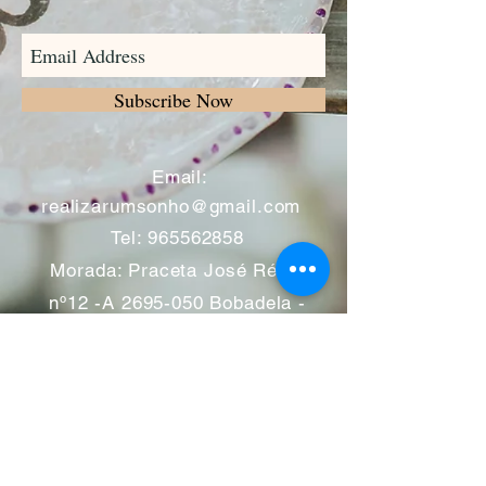
Subscribe Now
​
Email:
realizarumsonho@gmail.com
Tel:
965562858
Morada: Praceta José Régio
nº12 -A
2695-050
Bobadela -
Loures
Atendimento mediante marcação
Segunda a Sábado 11:00 às
13:00 e das 14:00 às 19:00