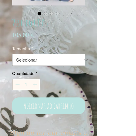
Vestido CT092
Preço
105,00 €
Tamanho
*
Quantidade
*
Adicionar ao carrinho
Sign up for our emails :)