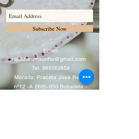
Subscribe Now
​
Email:
realizarumsonho@gmail.com
Tel:
965562858
Morada: Praceta José Régio
nº12 -A
2695-050
Bobadela -
Loures
Atendimento mediante marcação
Segunda a Sábado 11:00 às
13:00 e das 14:00 às 19:00