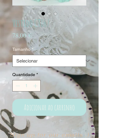
Vestido CT067
Preço
78,00 €
Tamanho
*
Quantidade
*
Adicionar ao carrinho
Sign up for our emails :)