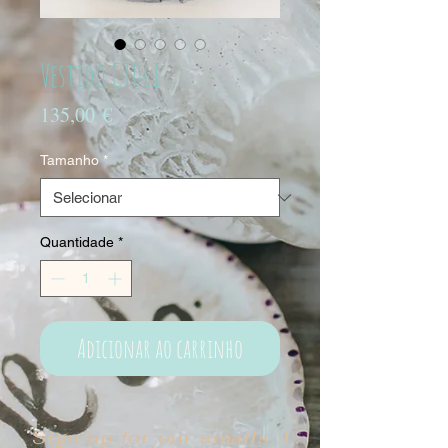
Vestido CT061
Preço
135,00 €
Tamanho
*
Quantidade
*
Adicionar ao carrinho
Sign up for our emails :)