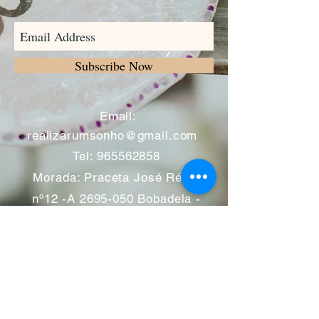
Subscribe Now
​
Email:
realizarumsonho@gmail.com
Tel:
965562858
Morada: Praceta José Régio
nº12 -A
2695-050
Bobadela -
Loures
Atendimento mediante marcação
Segunda a Sábado 11:00 às
13:00 e das 14:00 às 19:00