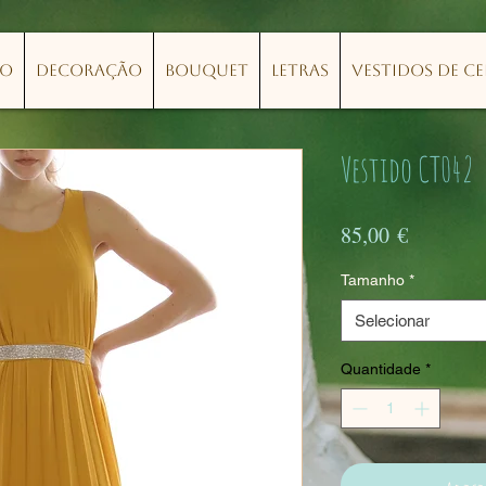
lo
Decoração
Bouquet
Letras
Vestidos de C
Vestido CT042
Preço
85,00 €
Tamanho
*
Selecionar
Quantidade
*