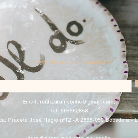
Sign up for our emails :)
​
Email:
realizarumsonho@gmail.com
Tel: 965562858
a: Praceta José Régio nº12 -A 2695-050 Bobadela - 