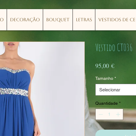
lo
Decoração
Bouquet
Letras
Vestidos de C
Vestido CT036
Preço
95,00 €
Tamanho
*
Selecionar
Quantidade
*