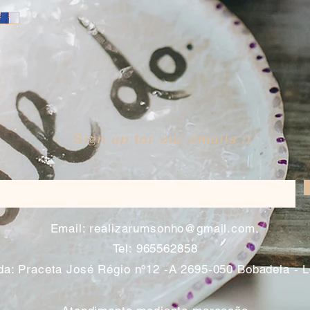
Sign up for our emails :)
​
Email:
realizarumsonho@gmail.com
Tel: 965562858
a: Praceta José Régio nº12 -A 2695-050 Bobadela - 