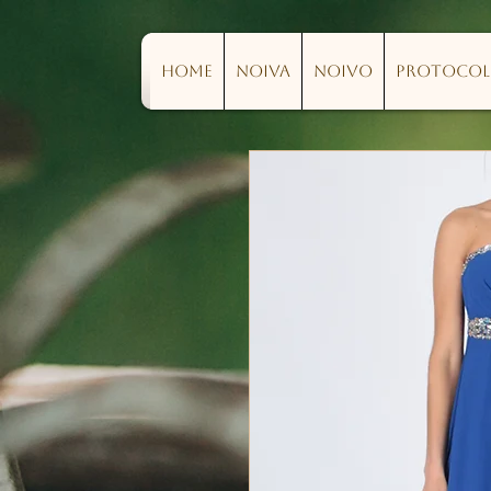
Home
Noiva
Noivo
Protoco