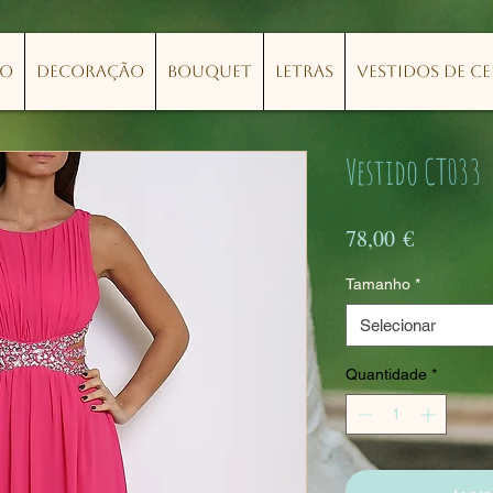
lo
Decoração
Bouquet
Letras
Vestidos de C
Vestido CT033
Preço
78,00 €
Tamanho
*
Selecionar
Quantidade
*