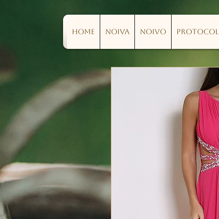
Home
Noiva
Noivo
Protoco