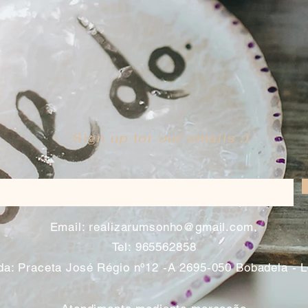
Sign up for our emails :)
​
Email:
realizarumsonho@gmail.com
Tel: 965562858
a: Praceta José Régio nº12 -A 2695-050 Bobadela - 