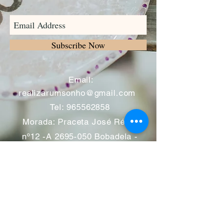
Subscribe Now
​
Email:
realizarumsonho@gmail.com
Tel:
965562858
Morada: Praceta José Régio
nº12 -A
2695-050
Bobadela -
Loures
Atendimento mediante marcação
Segunda a Sábado 11:00 às
13:00 e das 14:00 às 19:00