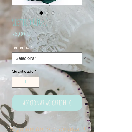
Vestido CT032
Preço
75,00 €
Tamanho
*
Quantidade
*
Adicionar ao carrinho
Sign up for our emails :)