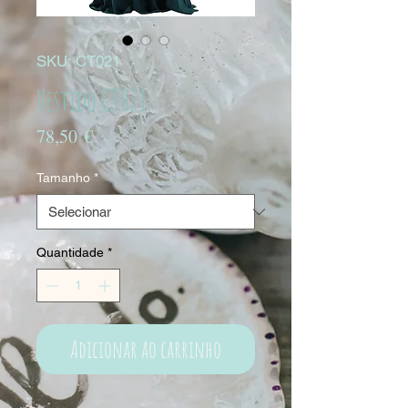
SKU: CT021
Vestido CT021
Preço
78,50 €
Tamanho
*
Quantidade
*
Adicionar ao carrinho