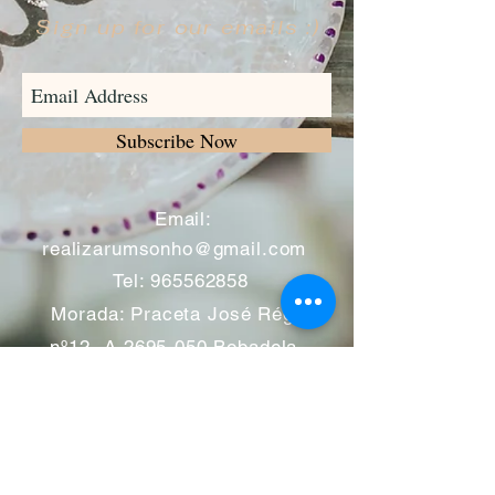
Sign up for our emails :)
Subscribe Now
​
Email:
realizarumsonho@gmail.com
Tel:
965562858
Morada: Praceta José Régio
nº12 -A
2695-050
Bobadela -
Loures
Atendimento mediante marcação
Segunda a Sábado 11:00 às