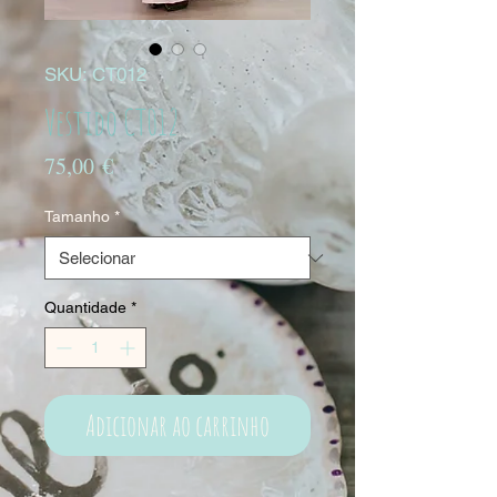
SKU: CT012
Vestido CT012
Preço
75,00 €
Tamanho
*
Quantidade
*
Adicionar ao carrinho