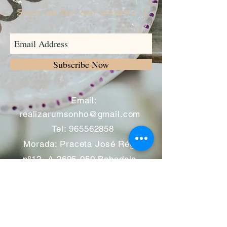
Sign up for our emails :)
Subscribe Now
​
Email:
realizarumsonho@gmail.com
Tel:
965562858
Morada: Praceta José Régio
nº12 -A
2695-050
Bobadela -
Loures
Atendimento mediante marcação
Segunda a Sábado 11:00 às