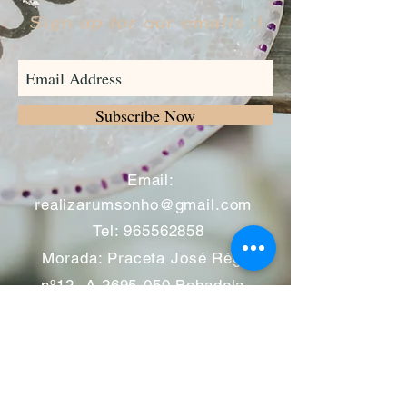
Sign up for our emails :)
Subscribe Now
​
Email:
realizarumsonho@gmail.com
Tel:
965562858
Morada: Praceta José Régio
nº12 -A
2695-050
Bobadela -
Loures
Atendimento mediante marcação
Segunda a Sábado 11:00 às