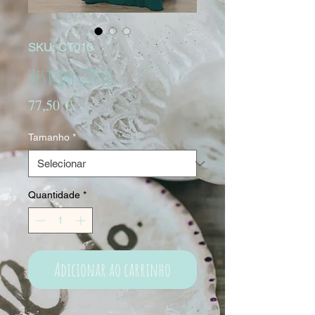
SKU: CT010
Vestido CT010
Preço
77,50 €
Tamanho
*
Quantidade
*
Adicionar ao carrinho