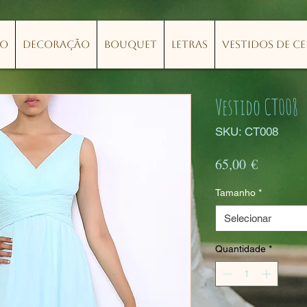
lo
Decoração
Bouquet
Letras
Vestidos de C
Vestido CT008
SKU: CT008
Preço
65,00 €
Tamanho
*
Selecionar
Quantidade
*