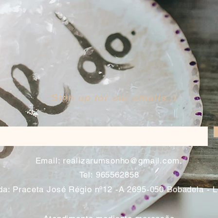
Sign up for our emails :)
​
Email:
realizarumsonho@gmail.com
Tel: 965562858
a: Praceta José Régio nº12 -A 2695-050 Bobadela - 