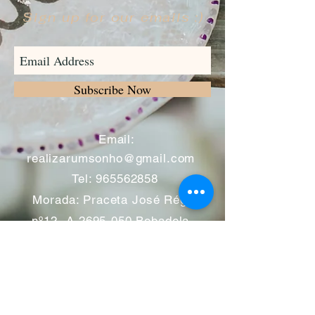
Sign up for our emails :)
Subscribe Now
​
Email:
realizarumsonho@gmail.com
Tel:
965562858
Morada: Praceta José Régio
nº12 -A
2695-050
Bobadela -
Loures
Atendimento mediante marcação
Segunda a Sábado 11:00 às