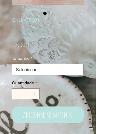
SKU: CT001
Vestido CT001
Preço
75,00 €
Tamanho
*
Quantidade
*
Adicionar ao carrinho