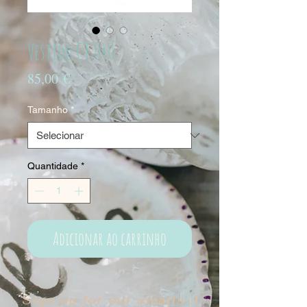
Vestido CT 040
Preço
85,00 €
Tamanho
*
Quantidade
*
Adicionar ao carrinho
Sign up for our emails :)