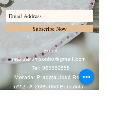
Subscribe Now
​
Email:
realizarumsonho@gmail.com
Tel:
965562858
Morada: Praceta José Régio
nº12 -A
2695-050
Bobadela -
Loures
Atendimento mediante marcação
Segunda a Sábado 11:00 às
13:00 e das 14:00 às 19:00