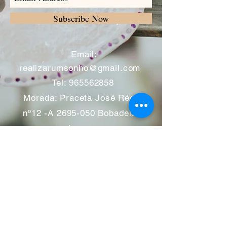
Subscribe Now
​
Email:
realizarumsonho@gmail.com
Tel:
965562858
Morada: Praceta José Régio
nº12 -A
2695-050
Bobadela -
Loures
Atendimento mediante marcação
Segunda a Sábado 11:00 às
13:00 e das 14:00 às 19:00
horas
Encerramos aos feriados