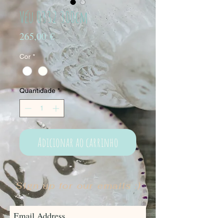
Véu 0332 300cm
Preço
265,00 €
Cor
*
Quantidade
*
Adicionar ao carrinho
Sign up for our emails :)