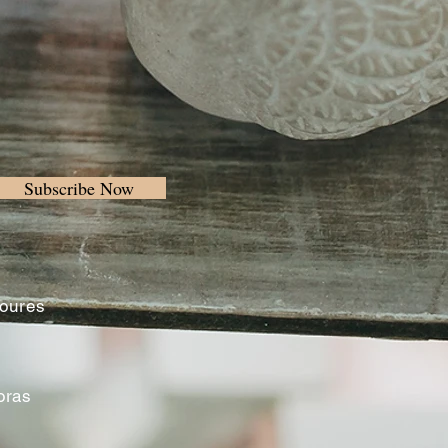
Subscribe Now
Loures
oras