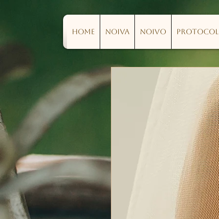
Home
Noiva
Noivo
Protoco