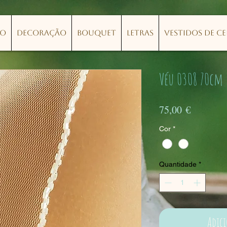
lo
Decoração
Bouquet
Letras
Vestidos de C
Véu 0308 70cm
Preço
75,00 €
Cor
*
Quantidade
*
Adic