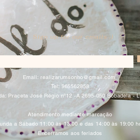
Sign up for our emails :)
​
Email:
realizarumsonho@gmail.com
Tel: 965562858
a: Praceta José Régio nº12 -A 2695-050 Bobadela - 
Atendimento mediante marcação
unda a Sábado 11:00 às 13:00 e das 14:00 às 19:00 h
Encerramos aos feriados