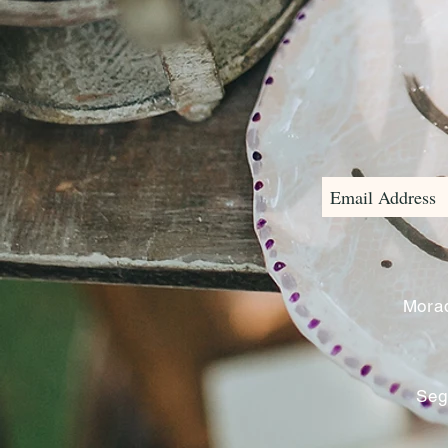
Morad
Seg