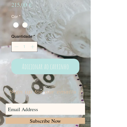
Preço
215,00 €
Cor
*
Quantidade
*
Adicionar ao carrinho
Sign up for our emails :)
Subscribe Now