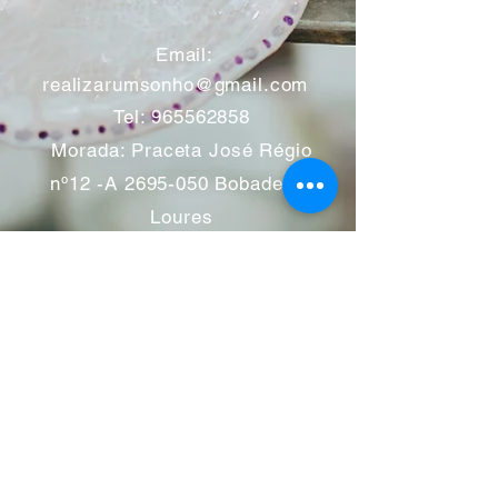
​
Email:
realizarumsonho@gmail.com
Tel:
965562858
Morada: Praceta José Régio
nº12 -A
2695-050
Bobadela -
Loures
Atendimento mediante marcação
Segunda a Sábado 11:00 às
13:00 e das 14:00 às 19:00
horas
Encerramos aos feriados
Junho a Outubro encerramos
aos sábados