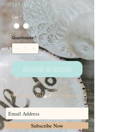
Preço
185,00 €
Cor
*
Quantidade
*
Adicionar ao carrinho
Sign up for our emails :)
Subscribe Now