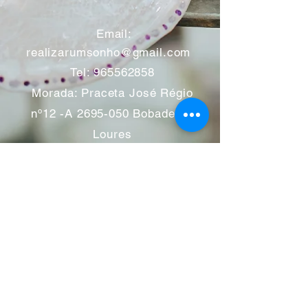
​
Email:
realizarumsonho@gmail.com
Tel:
965562858
Morada: Praceta José Régio
nº12 -A
2695-050
Bobadela -
Loures
Atendimento mediante marcação
Segunda a Sábado 11:00 às
13:00 e das 14:00 às 19:00
horas
Encerramos aos feriados
Junho a Outubro encerramos
aos sábados