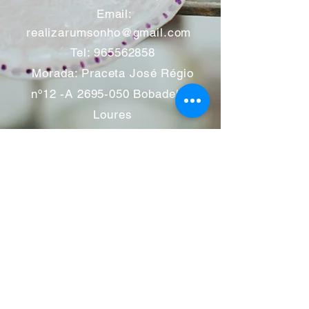
​
Email:
realizarumsonho@gmail.com
Tel:
965562858
Morada: Praceta José Régio
nº12 -A
2695-050
Bobadela -
Loures
Atendimento mediante marcação
Segunda a Sábado 11:00 às
13:00 e das 14:00 às 19:00
horas
Encerramos aos feriados
Junho a Outubro encerramos
aos sábados