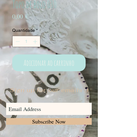
Topo de Bolo 030
Preço
0,00 €
Quantidade
*
Adicionar ao carrinho
Sign up for our emails :)
Subscribe Now