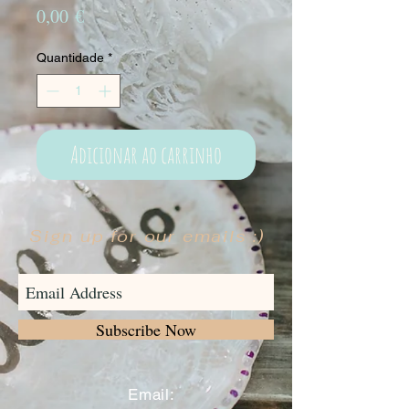
Preço
0,00 €
Quantidade
*
Adicionar ao carrinho
Sign up for our emails :)
Subscribe Now
​
Email: