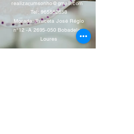
realizarumsonho@gmail.com
Tel:
965562858
Morada: Praceta José Régio
nº12 -A
2695-050
Bobadela -
Loures
Atendimento mediante marcação
Segunda a Sábado 11:00 às
13:00 e das 14:00 às 19:00
horas
Encerramos aos feriados
Junho a Outubro encerramos
aos sábados