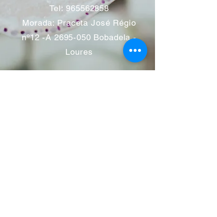
Tel:
965562858
Morada: Praceta José Régio
nº12 -A
2695-050
Bobadela -
Loures
Atendimento mediante marcação
Segunda a Sábado 11:00 às
13:00 e das 14:00 às 19:00
horas
Encerramos aos feriados
Junho a Outubro encerramos
aos sábados