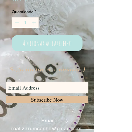
Quantidade
*
Adicionar ao carrinho
Sign up for our emails :)
Subscribe Now
​
Email:
realizarumsonho@gmail.com