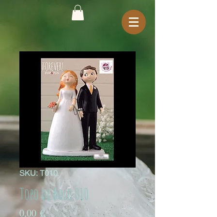
SKU: T010
Topo de Bolo 010
Preço
0,00 €