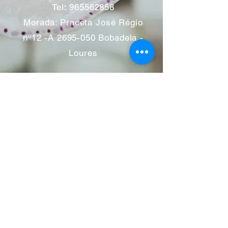
Tel:
965562858
Morada: Praceta José Régio
nº12 -A
2695-050
Bobadela -
Loures
Atendimento mediante marcação
Segunda a Sábado 11:00 às
13:00 e das 14:00 às 19:00
horas
Encerramos aos feriados
Junho a Outubro encerramos
aos sábados