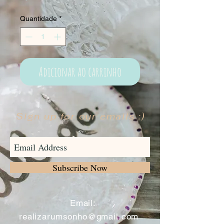
Quantidade
*
Adicionar ao carrinho
Sign up for our emails :)
Subscribe Now
​
Email:
realizarumsonho@gmail.com