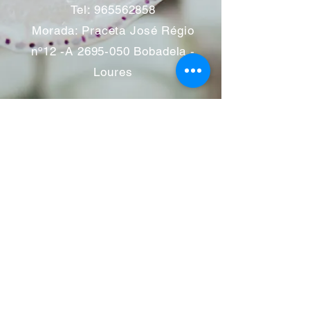
Tel:
965562858
Morada: Praceta José Régio
nº12 -A
2695-050
Bobadela -
Loures
Atendimento mediante marcação
Segunda a Sábado 11:00 às
13:00 e das 14:00 às 19:00
horas
Encerramos aos feriados
Junho a Outubro encerramos
aos sábados