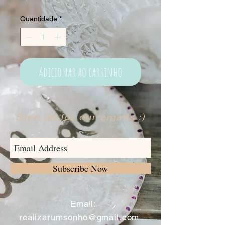
Quantidade
*
Adicionar ao carrinho
Sign up for our emails :)
Subscribe Now
​
Email:
realizarumsonho@gmail.com