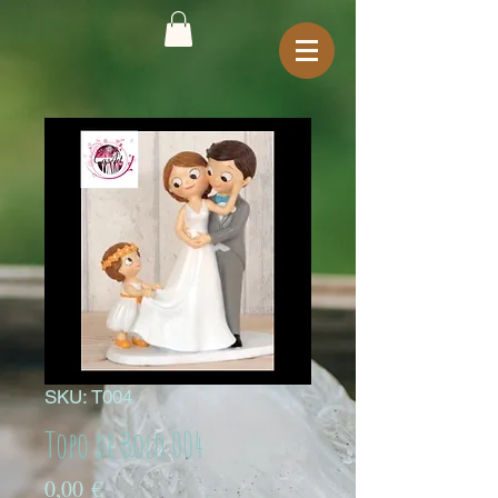
SKU: T004
Topo de Bolo 004
Preço
0,00 €