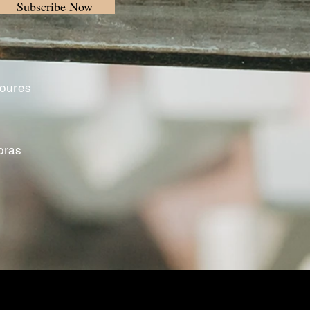
Subscribe Now
Loures
oras