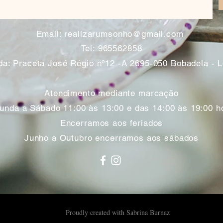
​
Email:
realizarumsonho@gmail.com
Tel: 965562858
a: Praceta José Régio nº12 -A 2695-050 Bobadela - 
Atendimento mediante marcação
unda a Sábado 11:00 às 13:00 e das 14:00 às 19:00 h
Encerramos aos feriados
Junho a Outubro encerramos aos sábados
Proudly created with Sabrina Burnaz