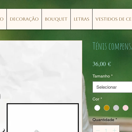
lo
Decoração
Bouquet
Letras
Vestidos de C
Ténis compens
Preço
36,00 €
Tamanho
*
Selecionar
Cor
*
Quantidade
*