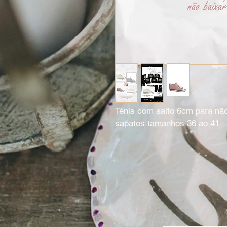
Ténis com salto 6cm para não
sapatos tamanhos 36 ao 41