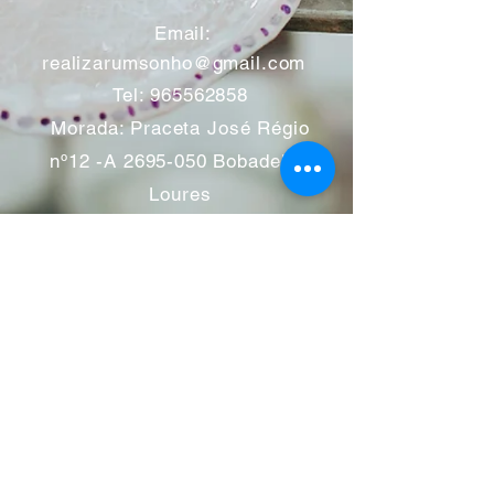
​
Email:
realizarumsonho@gmail.com
Tel:
965562858
Morada: Praceta José Régio
nº12 -A
2695-050
Bobadela -
Loures
Atendimento mediante marcação
Segunda a Sábado 11:00 às
13:00 e das 14:00 às 19:00
horas
Encerramos aos feriados
Junho a Outubro encerramos
aos sábados