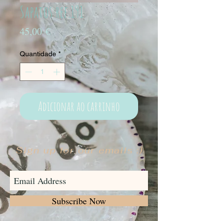
Sapatos ref.191
Preço
45,00 €
Quantidade
*
Adicionar ao carrinho
Sign up for our emails :)
Subscribe Now