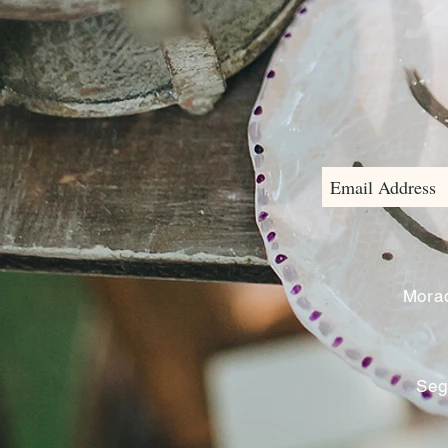
Morad
Seg