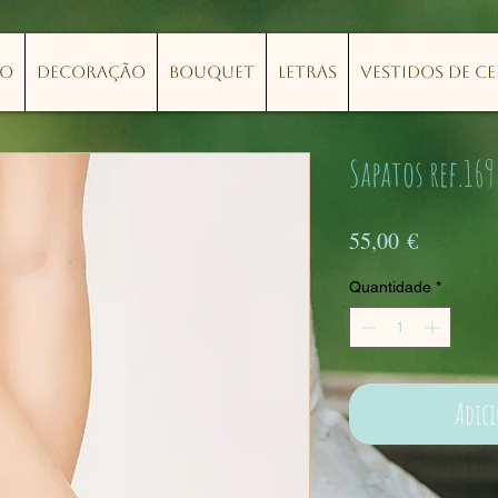
lo
Decoração
Bouquet
Letras
Vestidos de C
Sapatos ref.169
Preço
55,00 €
Quantidade
*
Adic