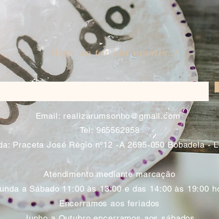
Sign up for our emails :)
​
Email:
realizarumsonho@gmail.com
Tel: 965562858
a: Praceta José Régio nº12 -A 2695-050 Bobadela - 
Atendimento mediante marcação
unda a Sábado 11:00 às 13:00 e das 14:00 às 19:00 h
Encerramos aos feriados
Junho a Outubro encerramos aos sábados