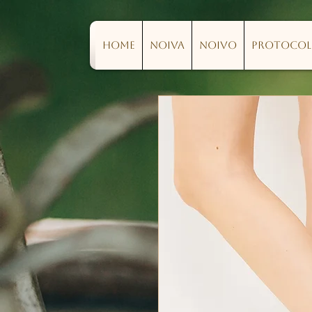
Home
Noiva
Noivo
Protoco