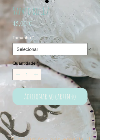
Sapato ref.159
Preço
45,00 €
Tamanho
*
Quantidade
*
Adicionar ao carrinho
Sign up for our emails :)