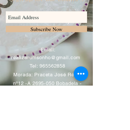
Subscribe Now
​
Email:
realizarumsonho@gmail.com
Tel:
965562858
Morada: Praceta José Régio
nº12 -A
2695-050
Bobadela -
Loures
Atendimento mediante marcação
Segunda a Sábado 11:00 às
13:00 e das 14:00 às 19:00