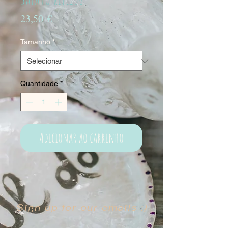
Preço
23,50 €
Tamanho
*
Quantidade
*
Adicionar ao carrinho
Sign up for our emails :)