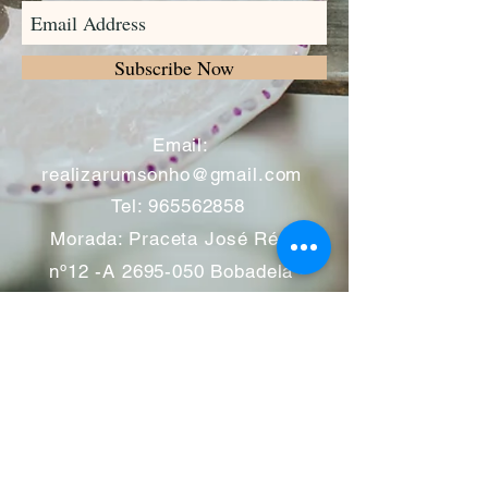
Subscribe Now
​
Email:
realizarumsonho@gmail.com
Tel:
965562858
Morada: Praceta José Régio
nº12 -A
2695-050
Bobadela -
Loures
Atendimento mediante marcação
Segunda a Sábado 11:00 às
13:00 e das 14:00 às 19:00
horas