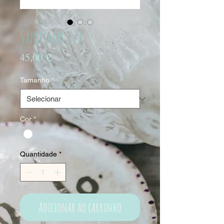
Sapato ref.128
Preço
45,00 €
Tamanho
*
Cor
*
Quantidade
*
Adicionar ao carrinho