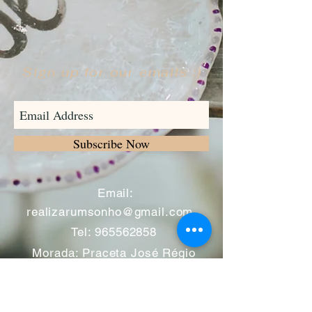
Sign up for our emails :)
Subscribe Now
​
Email:
realizarumsonho@gmail.com
Tel:
965562858
Morada: Praceta José Régio
nº12 -A
2695-050
Bobadela -
Loures